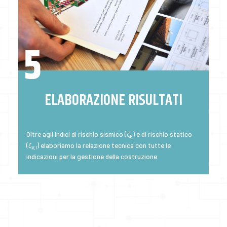
ELABORAZIONE RISULTATI
Oltre agli indici di rischio sismico (ζ
) e di rischio statico
E
(ζ
) elaboriamo la relazione tecnica con tutte le
V,I
indicazioni per la gestione della costruzione.