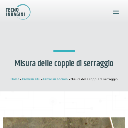
Vai
Main
al
Menu
contenuto
Misura delle coppie di serraggio
Home
»
Prove in situ
»
Prove su acciaio
»
Misura delle coppie di serraggio