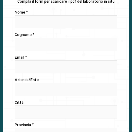
Compila il form per scaricare il pdf del laboratorio in situ
Nome
*
Cognome
*
Email
*
Azienda/Ente
Città
Provincia
*